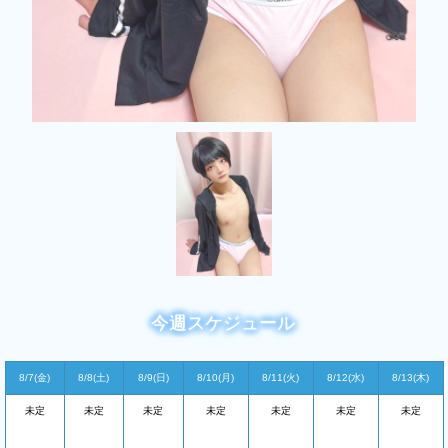
今週スケジュール
8/7(金)
8/8(土)
8/9(日)
8/10(月)
8/11(火)
8/12(水)
8/13(木)
未定
未定
未定
未定
未定
未定
未定