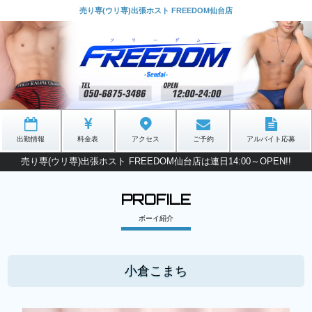
売り専(ウリ専)出張ホスト FREEDOM仙台店
出勤情報
料金表
アクセス
ご予約
アルバイト応募
売り専(ウリ専)出張ホスト FREEDOM仙台店は連日14:00～OPEN!!
PROFILE
ボーイ紹介
小倉こまち