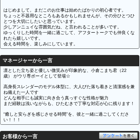
はじめまして。まだこのお仕事は始めたばかりの初心者です。
ちょっと不器用なところもあるかもしれませんが、その分ひとつひ
とつを大切にしたいと思っています。
少しアンニュイな雰囲気だね、と言われることが多いです。
ゆっくりした時間を一緒に過ごして、アフタートークでも仲良くな
れたら嬉しいです。
会える時間を、楽しみにしています。
マネージャーから一言
凛とした立ち姿と優しい微笑みが印象的な、小倉こまち君（22
歳） がウリ専ボーイとして登場☆
高身長スレンダーのモデル体型に、大人びた落ち着きと清潔感を兼
ね備えた一人です
どんな相手にも誠実に向き合う真っすぐな性格が魅力
まだ経験は浅いながらも、ひたむきで丁寧な対応が心に残ります！
“癒しと安らぎを感じさせる時間”を、彼と一緒に過ごしてくださ
い！！！
お客様から一言