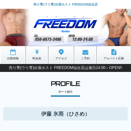
売り専(ウリ専)出張ホスト FREEDOM仙台店
出勤情報
料金表
アクセス
ご予約
アルバイト応募
売り専(ウリ専)出張ホスト FREEDOM仙台店は連日14:00～OPEN!!
PROFILE
ボーイ紹介
伊藤 氷雨（ひさめ）