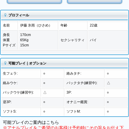
プロフィール
名前
伊藤 氷雨（ひさめ）
年齢
22歳
身長
170cm
体重
65Kg
セクシャリティ
バイ
Pサイズ
15cm
可能プレイ｜オプション
生フェラ:
○
絡みタチ:
○
絡みウケ:
○
バックタチ(練習中):
△
バックウケ(練習中):
△
3P:
○
逆3P:
○
オナニー鑑賞:
○
ソフトS:
○
ソフトM:
○
可能プレイのご案内は
こちら
※アナルプレイをご希望のお客様は予約時にその旨をお伝え下